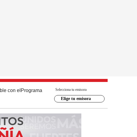
Selecciona tu emisora
ble con el
Programa
Elige tu emisora