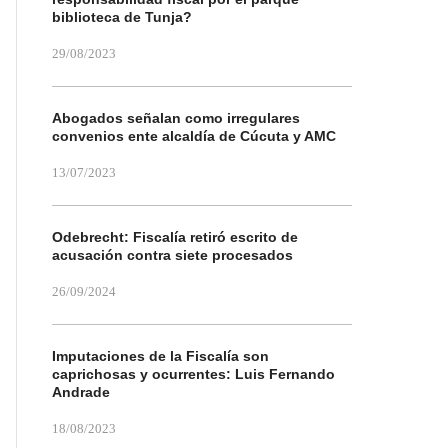
biblioteca de Tunja?
29/08/2023
Abogados señalan como irregulares
convenios ente alcaldía de Cúcuta y AMC
13/07/2023
Odebrecht: Fiscalía retiró escrito de
acusación contra siete procesados
26/09/2024
Imputaciones de la Fiscalía son
caprichosas y ocurrentes: Luis Fernando
Andrade
18/08/2023