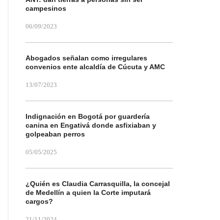
campesinos
06/09/2023
Abogados señalan como irregulares
convenios ente alcaldía de Cúcuta y AMC
13/07/2023
Indignación en Bogotá por guardería
canina en Engativá donde asfixiaban y
golpeaban perros
05/05/2025
¿Quién es Claudia Carrasquilla, la concejal
de Medellín a quien la Corte imputará
cargos?
21/11/2024