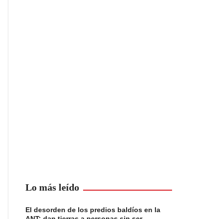
Lo más leído
El desorden de los predios baldíos en la
ANT: dan tierras a personas sin ser