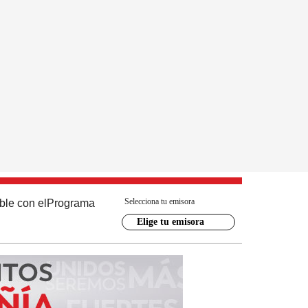
Selecciona tu emisora
ble con el
Programa
Elige tu emisora