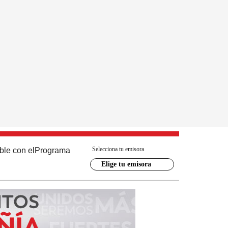
Selecciona tu emisora
ble con el
Programa
Elige tu emisora