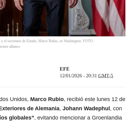
ul y el secretario de Estado, Marco Rubio, en Washington. FOTO:
icture alliance
EFE
12/01/2026 - 20:31
GMT-5
ados Unidos,
Marco Rubio
, recibió este lunes 12 de
Exteriores de Alemania
,
Johann Wadephul
, con
íos globales”
, evitando mencionar a Groenlandia