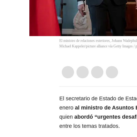
El ministro de relaciones exteriores, Johann Wadeph
Michael Kappeler/picture alliance vía Getty Images
/
p
El secretario de Estado de Est
enero
al ministro de Asuntos 
quien
abordó “urgentes desaf
entre los temas tratados.