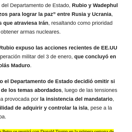
 del Departamento de Estado,
Rubio y Wadephul
zos para lograr la paz” entre Rusia y Ucrania
,
s que atraviesa Irán
, resaltando como prioridad
 obtener armas nucleares.
Rubio expuso las acciones recientes de EE.UU
operación militar del 3 de enero,
que concluyó en
colás Maduro
.
 el Departamento de Estado decidió omitir si
 de los temas abordados
, luego de las tensiones
tica provocada por
la insistencia del mandatario
,
idad de adquirir y controlar la isla
, pese a la
pa.
o Petro se reunirá con Donald Trump en la primera semana de