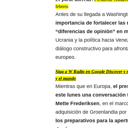
febrero
Antes de su llegada a Washing
importancia de fortalecer las
“diferencias de opinión” en m
Ucrania y la política hacia Ven
diálogo constructivo para afro
europeo.
Siga a W Radio en Google Discover y no
y el mundo
Mientras que en Europa,
el pr
este lunes una conversación t
Mette Frederiksen
, en el marc
adquisición de Groenlandia por
los preparativos para la aper