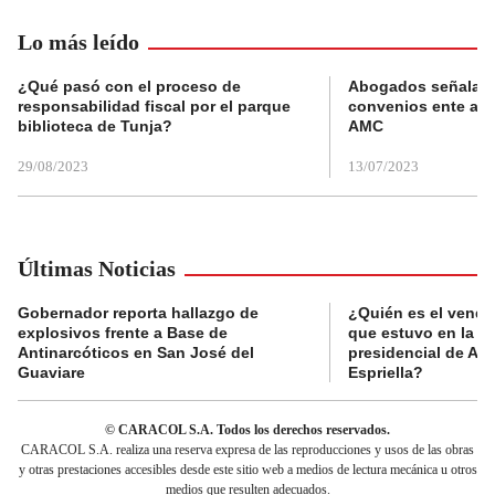
Lo más leído
¿Qué pasó con el proceso de
Abogados señalan 
responsabilidad fiscal por el parque
convenios ente alc
biblioteca de Tunja?
AMC
29/08/2023
13/07/2023
Últimas Noticias
Gobernador reporta hallazgo de
¿Quién es el vende
explosivos frente a Base de
que estuvo en la p
Antinarcóticos en San José del
presidencial de Abe
Guaviare
Espriella?
© CARACOL S.A. Todos los derechos reservados.
CARACOL S.A. realiza una reserva expresa de las reproducciones y usos de las obras
y otras prestaciones accesibles desde este sitio web a medios de lectura mecánica u otros
medios que resulten adecuados.