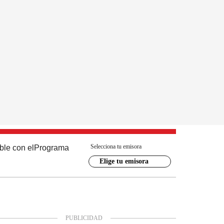
Selecciona tu emisora
ble con el
Programa
Elige tu emisora