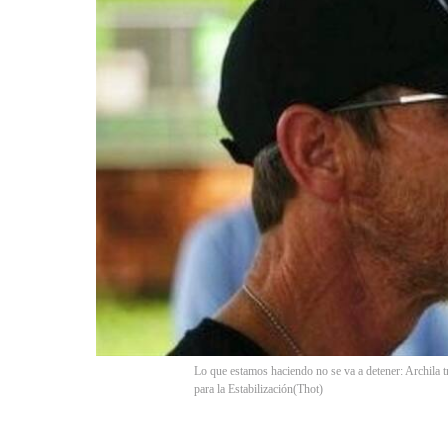
Lo que estamos haciendo no se va a detener: Archila tr
para la Estabilización
(
Thot
)