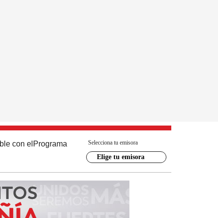
Selecciona tu emisora
ble con el
Programa
Elige tu emisora