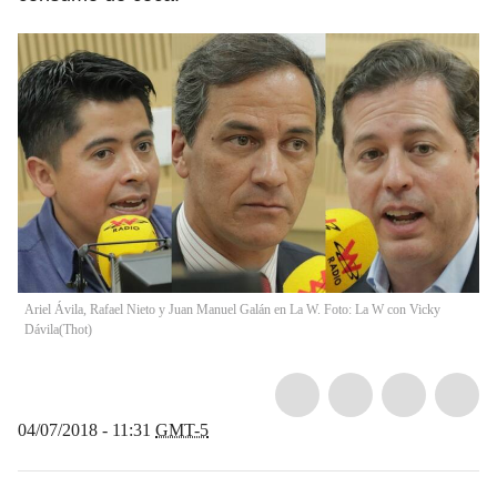
Ariel Ávila, Rafael Nieto y Juan Manuel Galán en La W. Foto: La W con Vicky
Dávila
(
Thot
)
04/07/2018 - 11:31
GMT-5