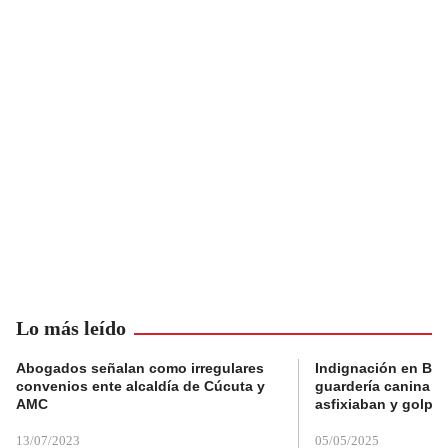
Lo más leído
Abogados señalan como irregulares
Indignación en Bog
convenios ente alcaldía de Cúcuta y
guardería canina e
AMC
asfixiaban y golpe
13/07/2023
05/05/2025