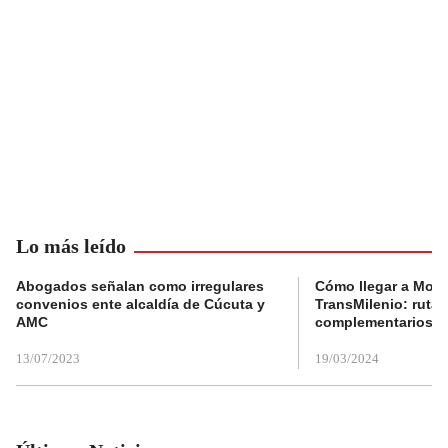
Lo más leído
Abogados señalan como irregulares
Cómo llegar a Mons
convenios ente alcaldía de Cúcuta y
TransMilenio: rutas
AMC
complementarios
13/07/2023
19/03/2024