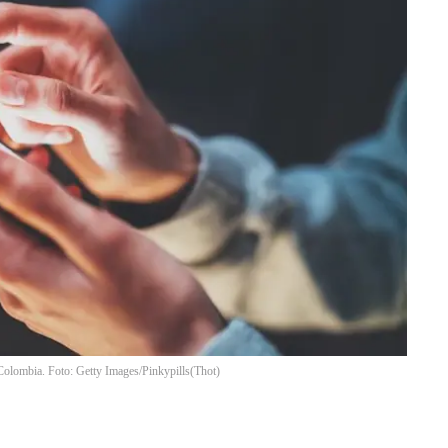
Colombia. Foto: Getty Images/Pinkypills
(
Thot
)