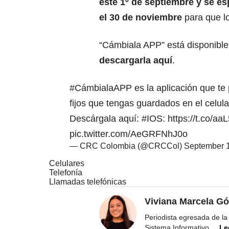
este 1º de septiembre y se e
el 30 de noviembre
para que l
“Cámbiala APP” está disponibl
descargarla aquí
.
#CámbialaAPP
es la aplicación que te 
fijos que tengas guardados en el celul
Descárgala aquí:
#IOS
:
https://t.co/a
pic.twitter.com/AeGRFNhJ0o
— CRC Colombia (@CRCCol)
September 1
Celulares
Telefonía
Llamadas telefónicas
Viviana Marcela Gó
Periodista egresada de la
Sistema Informativo,
...
Le