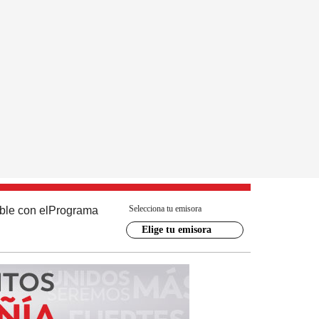
Selecciona tu emisora
ble con el
Programa
Elige tu emisora