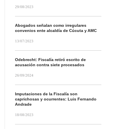
29/08/2023
Abogados señalan como irregulares
convenios ente alcaldía de Cúcuta y AMC
13/07/2023
Odebrecht: Fiscalía retiró escrito de
acusación contra siete procesados
26/09/2024
Imputaciones de la Fiscalía son
caprichosas y ocurrentes: Luis Fernando
Andrade
18/08/2023