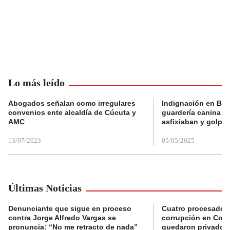
Lo más leído
Abogados señalan como irregulares
Indignación en Bog
convenios ente alcaldía de Cúcuta y
guardería canina e
AMC
asfixiaban y golpe
13/07/2023
05/05/2025
Últimas Noticias
Denunciante que sigue en proceso
Cuatro procesados
contra Jorge Alfredo Vargas se
corrupción en Comf
pronuncia: “No me retracto de nada”
quedaron privados d