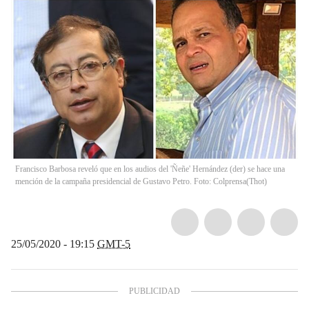
Francisco Barbosa reveló que en los audios del 'Ñeñe' Hernández (der) se hace una
mención de la campaña presidencial de Gustavo Petro. Foto: Colprensa
(
Thot
)
25/05/2020 - 19:15
GMT-5