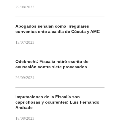
29/08/2023
Abogados señalan como irregulares
convenios ente alcaldía de Cúcuta y AMC
13/07/2023
Odebrecht: Fiscalía retiró escrito de
acusación contra siete procesados
26/09/2024
Imputaciones de la Fiscalía son
caprichosas y ocurrentes: Luis Fernando
Andrade
18/08/2023