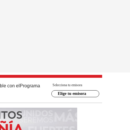
Selecciona tu emisora
ble con el
Programa
Elige tu emisora