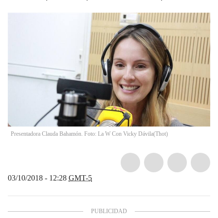
Presentadora Clauda Bahamón. Foto: La W Con Vicky Dávila
(
Thot
)
03/10/2018 - 12:28
GMT-5