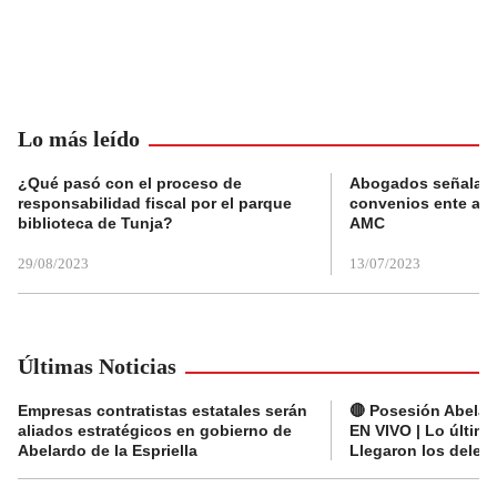
Lo más leído
¿Qué pasó con el proceso de
Abogados señalan 
responsabilidad fiscal por el parque
convenios ente alc
biblioteca de Tunja?
AMC
29/08/2023
13/07/2023
Últimas Noticias
Empresas contratistas estatales serán
🔴 Posesión Abelard
aliados estratégicos en gobierno de
EN VIVO | Lo últim
Abelardo de la Espriella
Llegaron los deleg