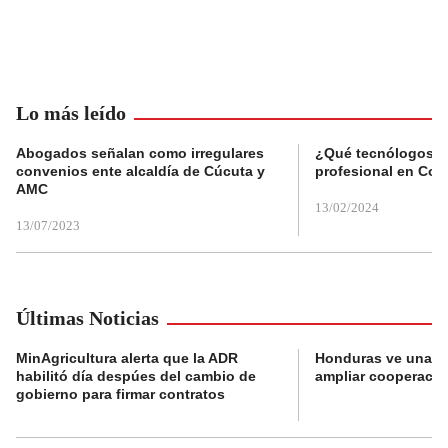
Lo más leído
Abogados señalan como irregulares
¿Qué tecnólogos re
convenios ente alcaldía de Cúcuta y
profesional en Col
AMC
13/02/2024
13/07/2023
Últimas Noticias
MinAgricultura alerta que la ADR
Honduras ve una o
habilitó día despúes del cambio de
ampliar cooperaci
gobierno para firmar contratos