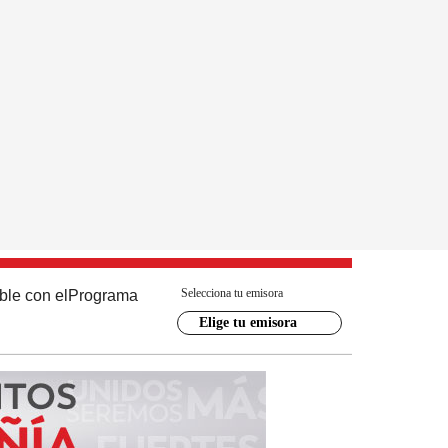
Selecciona tu emisora
ble con el
Programa
Elige tu emisora