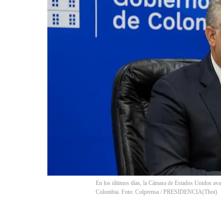
En los últimos días, la Cámara de Estados Unidos aval
Colombia. Foto: Colprensa / PRESIDENCIA
(
Thot
)