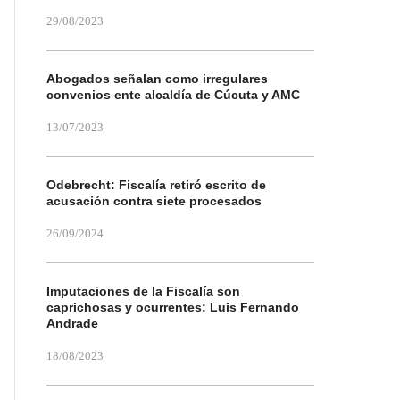
29/08/2023
Abogados señalan como irregulares
convenios ente alcaldía de Cúcuta y AMC
13/07/2023
Odebrecht: Fiscalía retiró escrito de
acusación contra siete procesados
26/09/2024
Imputaciones de la Fiscalía son
caprichosas y ocurrentes: Luis Fernando
Andrade
18/08/2023