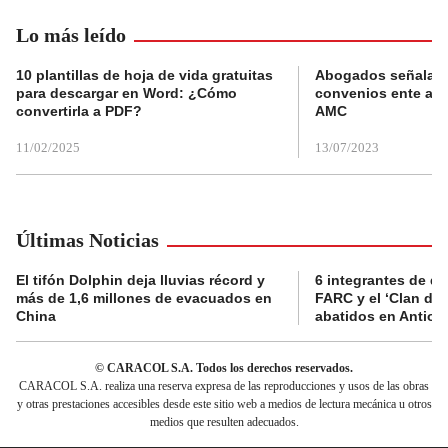
Lo más leído
10 plantillas de hoja de vida gratuitas
Abogados señalan 
para descargar en Word: ¿Cómo
convenios ente alc
convertirla a PDF?
AMC
11/02/2025
13/07/2023
Últimas Noticias
El tifón Dolphin deja lluvias récord y
6 integrantes de di
más de 1,6 millones de evacuados en
FARC y el ‘Clan del
China
abatidos en Antioq
© CARACOL S.A. Todos los derechos reservados.
CARACOL S.A. realiza una reserva expresa de las reproducciones y usos de las obras
y otras prestaciones accesibles desde este sitio web a medios de lectura mecánica u otros
medios que resulten adecuados.