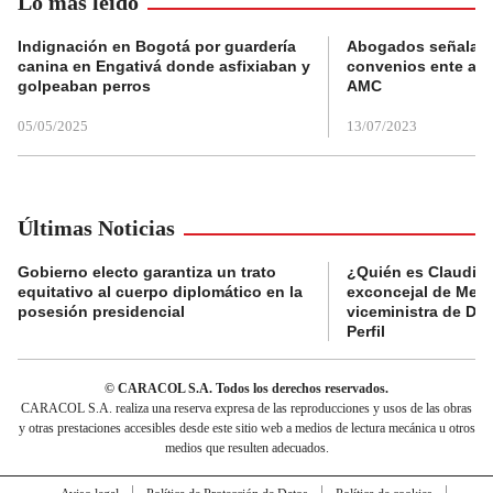
Lo más leído
Indignación en Bogotá por guardería
Abogados señalan 
canina en Engativá donde asfixiaban y
convenios ente alc
golpeaban perros
AMC
05/05/2025
13/07/2023
Últimas Noticias
Gobierno electo garantiza un trato
¿Quién es Claudia C
equitativo al cuerpo diplomático en la
exconcejal de Mede
posesión presidencial
viceministra de De
Perfil
© CARACOL S.A. Todos los derechos reservados.
CARACOL S.A. realiza una reserva expresa de las reproducciones y usos de las obras
y otras prestaciones accesibles desde este sitio web a medios de lectura mecánica u otros
medios que resulten adecuados.