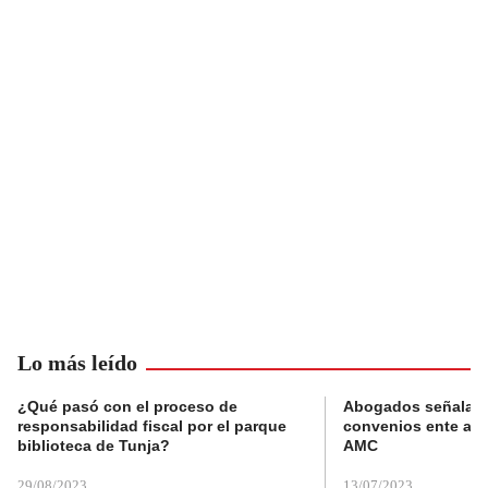
Lo más leído
¿Qué pasó con el proceso de
Abogados señalan 
responsabilidad fiscal por el parque
convenios ente alc
biblioteca de Tunja?
AMC
29/08/2023
13/07/2023