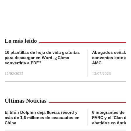
Lo más leído
10 plantillas de hoja de vida gratuitas
Abogados señalan 
para descargar en Word: ¿Cómo
convenios ente alc
convertirla a PDF?
AMC
11/02/2025
13/07/2023
Últimas Noticias
El tifón Dolphin deja lluvias récord y
6 integrantes de di
más de 1,6 millones de evacuados en
FARC y el ‘Clan del
China
abatidos en Antioq