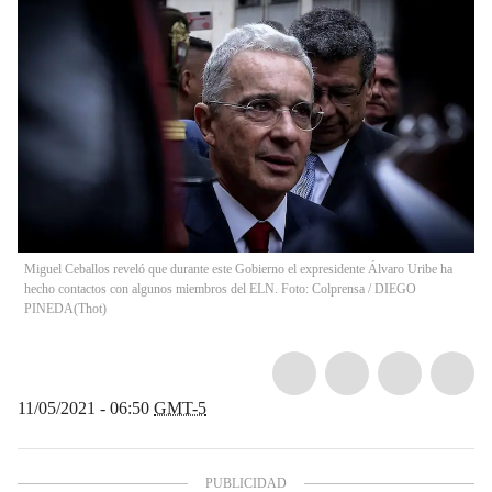
Miguel Ceballos reveló que durante este Gobierno el expresidente Álvaro Uribe ha
hecho contactos con algunos miembros del ELN. Foto: Colprensa / DIEGO
PINEDA
(
Thot
)
11/05/2021 - 06:50
GMT-5