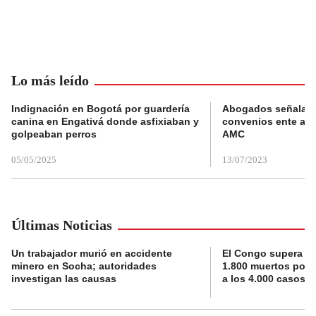
Lo más leído
Indignación en Bogotá por guardería
Abogados señalan 
canina en Engativá donde asfixiaban y
convenios ente alc
golpeaban perros
AMC
05/05/2025
13/07/2023
Últimas Noticias
Un trabajador murió en accidente
El Congo supera la 
minero en Socha; autoridades
1.800 muertos por 
investigan las causas
a los 4.000 casos