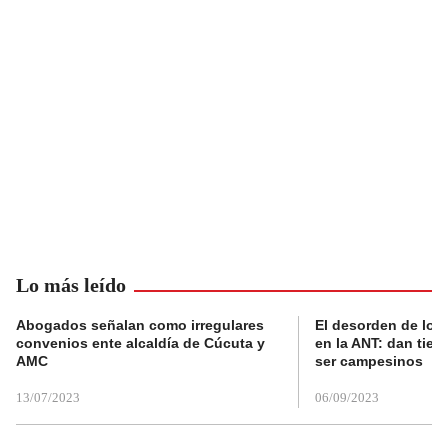
Lo más leído
Abogados señalan como irregulares
El desorden de los
convenios ente alcaldía de Cúcuta y
en la ANT: dan tier
AMC
ser campesinos
13/07/2023
06/09/2023