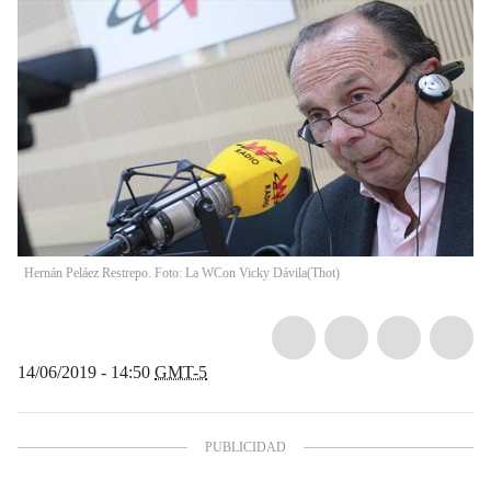
Hernán Peláez Restrepo. Foto: La WCon Vicky Dávila
(
Thot
)
14/06/2019 - 14:50
GMT-5