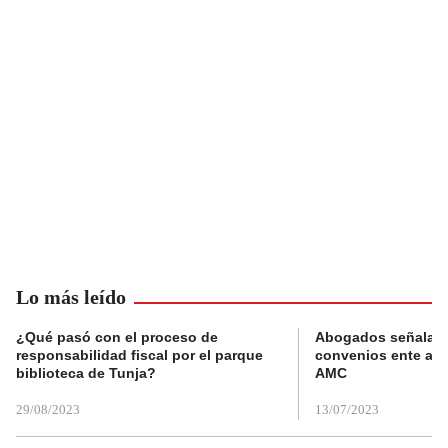
Lo más leído
¿Qué pasó con el proceso de
Abogados señalan 
responsabilidad fiscal por el parque
convenios ente alc
biblioteca de Tunja?
AMC
29/08/2023
13/07/2023