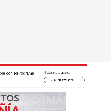
Selecciona tu emisora
ble con el
Programa
Elige tu emisora