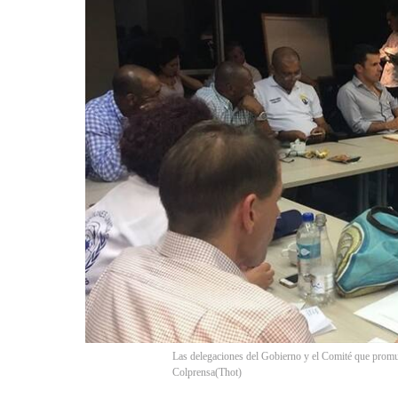
Las delegaciones del Gobierno y el Comité que promu
Colprensa
(
Thot
)