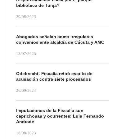
biblioteca de Tunja?
29/08/2023
Abogados señalan como irregulares
convenios ente alcaldía de Cúcuta y AMC
13/07/2023
Odebrecht: Fiscalía retiró escrito de
acusación contra siete procesados
26/09/2024
Imputaciones de la Fiscalía son
caprichosas y ocurrentes: Luis Fernando
Andrade
18/08/2023