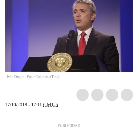
Iván Duque . Foto: Colprensa
(
Thot
)
17/10/2018 - 17:11
GMT-5