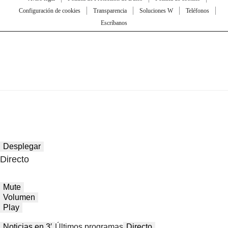
Configuración de cookies
Transparencia
Soluciones W
Teléfonos
Escríbanos
Desplegar
Directo
Mute
Volumen
Play
Noticias en 3′
Últimos programas
Directo