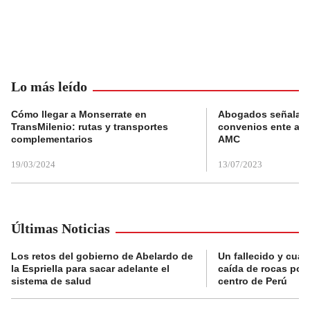
Lo más leído
Cómo llegar a Monserrate en
Abogados señalan 
TransMilenio: rutas y transportes
convenios ente alc
complementarios
AMC
19/03/2024
13/07/2023
Últimas Noticias
Los retos del gobierno de Abelardo de
Un fallecido y cuat
la Espriella para sacar adelante el
caída de rocas por 
sistema de salud
centro de Perú