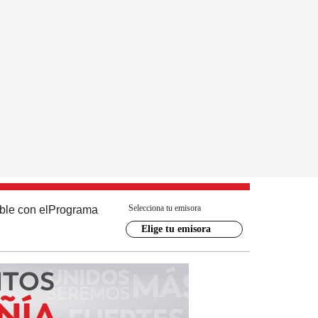
Selecciona tu emisora
ble con el
Programa
Elige tu emisora