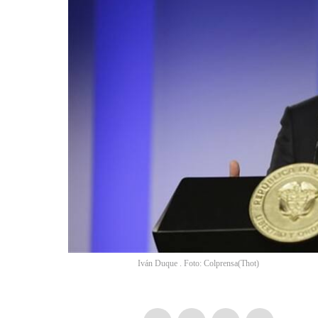
Iván Duque . Foto: Colprensa
(
Thot
)