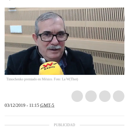
Timochenko premiado en México. Foto: La W
(
Thot
)
03/12/2019 - 11:15
GMT-5