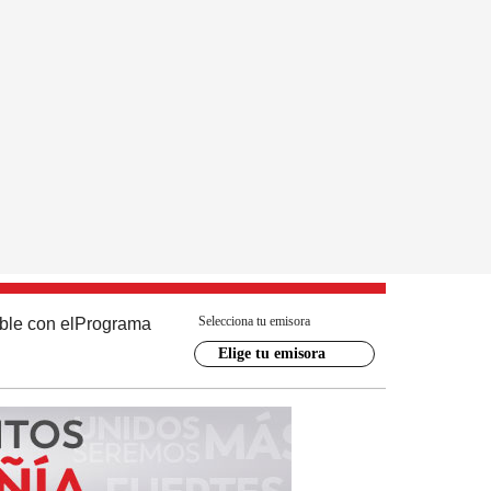
Selecciona tu emisora
ble con el
Programa
Elige tu emisora