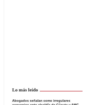
Lo más leído
Abogados señalan como irregulares
convenios ente alcaldía de Cúcuta y AMC