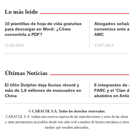
Lo más leído
10 plantillas de hoja de vida gratuitas
Abogados señalan 
para descargar en Word: ¿Cómo
convenios ente alc
convertirla a PDF?
AMC
11/02/2025
13/07/2023
Últimas Noticias
El tifón Dolphin deja lluvias récord y
6 integrantes de di
más de 1,6 millones de evacuados en
FARC y el ‘Clan del
China
abatidos en Antioq
© CARACOL S.A. Todos los derechos reservados.
CARACOL S.A. realiza una reserva expresa de las reproducciones y usos de las obras
y otras prestaciones accesibles desde este sitio web a medios de lectura mecánica u otros
medios que resulten adecuados.