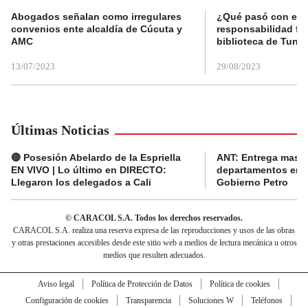
Abogados señalan como irregulares
¿Qué pasó con el 
convenios ente alcaldía de Cúcuta y
responsabilidad fis
AMC
biblioteca de Tunja
13/07/2023
29/08/2023
Últimas Noticias
🔴 Posesión Abelardo de la Espriella
ANT: Entrega masiva
EN VIVO | Lo último en DIRECTO:
departamentos en e
Llegaron los delegados a Cali
Gobierno Petro
© CARACOL S.A. Todos los derechos reservados.
CARACOL S.A. realiza una reserva expresa de las reproducciones y usos de las obras
y otras prestaciones accesibles desde este sitio web a medios de lectura mecánica u otros
medios que resulten adecuados.
Aviso legal
Política de Protección de Datos
Política de cookies
Configuración de cookies
Transparencia
Soluciones W
Teléfonos