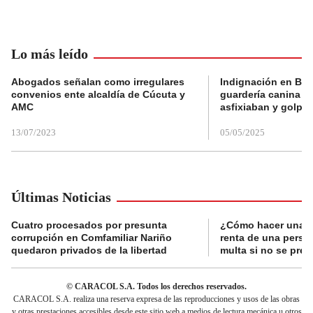
Lo más leído
Abogados señalan como irregulares
Indignación en Bog
convenios ente alcaldía de Cúcuta y
guardería canina e
AMC
asfixiaban y golpe
13/07/2023
05/05/2025
Últimas Noticias
Cuatro procesados por presunta
¿Cómo hacer una d
corrupción en Comfamiliar Nariño
renta de una perso
quedaron privados de la libertad
multa si no se pres
© CARACOL S.A. Todos los derechos reservados.
CARACOL S.A. realiza una reserva expresa de las reproducciones y usos de las obras
y otras prestaciones accesibles desde este sitio web a medios de lectura mecánica u otros