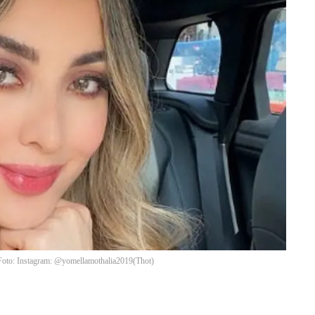
e. Foto: Instagram: @yomellamothalia2019
(
Thot
)