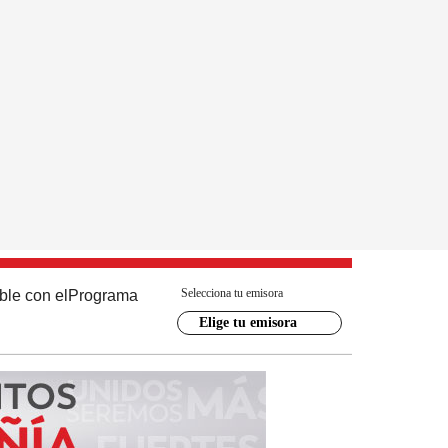
Selecciona tu emisora
ble con el
Programa
Elige tu emisora