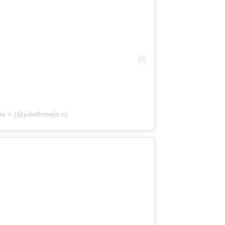
a ⭐️ (@juliethmejia.o)