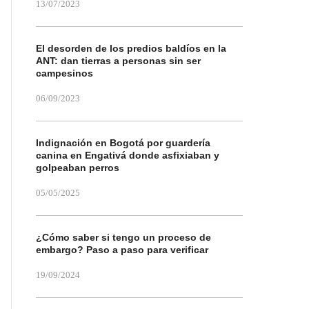
13/07/2023
El desorden de los predios baldíos en la
ANT: dan tierras a personas sin ser
campesinos
06/09/2023
Indignación en Bogotá por guardería
canina en Engativá donde asfixiaban y
golpeaban perros
05/05/2025
¿Cómo saber si tengo un proceso de
embargo? Paso a paso para verificar
19/09/2024