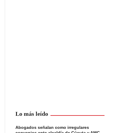
Lo más leído
Abogados señalan como irregulares
convenios ente alcaldía de Cúcuta y AMC