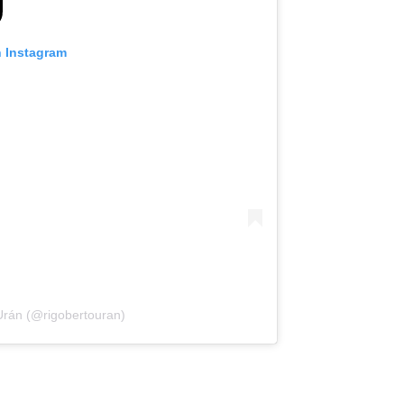
n Instagram
Urán (@rigobertouran)