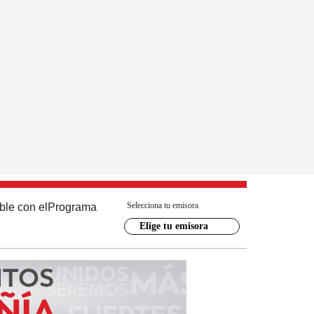
Selecciona tu emisora
ble con el
Programa
Elige tu emisora