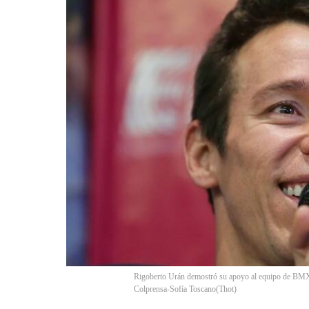
Rigoberto Urán demostró su apoyo al equipo de BMX 
Colprensa-Sofía Toscano
(
Thot
)