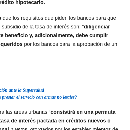
rédito hipotecario.
ca que los requisitos que piden los bancos para que
subsidio de la tasa de interés son: “
diligenciar
te beneficio y, adicionalmente, debe cumplir
equeridos
por los bancos para la aprobación de un
ción ante la Supersalud
restar el servicio con armas no letales?
ra las áreas urbanas “
consistirá en una permuta
 tasa de interés pactada en créditos nuevos o
onal
nuevos, otorgados por los establecimientos de