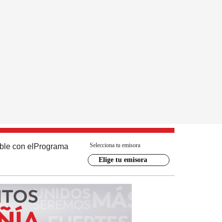
Selecciona tu emisora
ble con el
Programa
Elige tu emisora