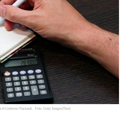
ga el Gobierno Nacional. . Foto: Getty Images
(
Thot
)