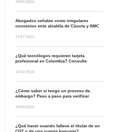
19/03/2024
Abogados señalan como irregulares
convenios ente alcaldía de Cúcuta y AMC
13/07/2023
¿Qué tecnólogos requieren tarjeta
profesional en Colombia? Consulte
13/02/2024
¿Cómo saber si tengo un proceso de
embargo? Paso a paso para verificar
19/09/2024
¿Qué hacer cuando fallece el titular de un
CDT o de una cuenta bancaria?