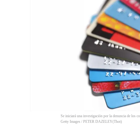
Se iniciará una investigación por la denuncia de los c
Getty Images / PETER DAZELEY
(
Thot
)