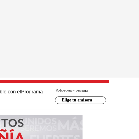
Selecciona tu emisora
ble con el
Programa
Elige tu emisora