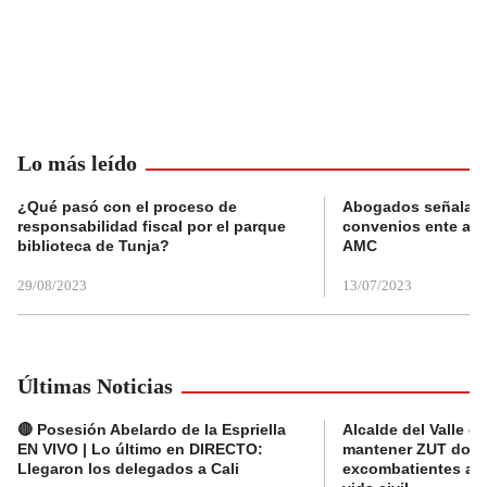
Lo más leído
¿Qué pasó con el proceso de
Abogados señalan 
responsabilidad fiscal por el parque
convenios ente alc
biblioteca de Tunja?
AMC
29/08/2023
13/07/2023
Últimas Noticias
🔴 Posesión Abelardo de la Espriella
Alcalde del Valle 
EN VIVO | Lo último en DIRECTO:
mantener ZUT dond
Llegaron los delegados a Cali
excombatientes ava