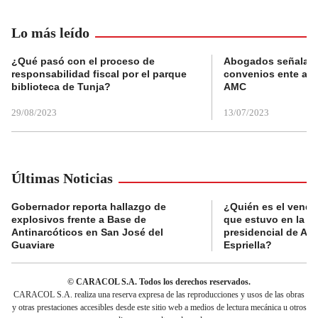
Lo más leído
¿Qué pasó con el proceso de
Abogados señalan 
responsabilidad fiscal por el parque
convenios ente alc
biblioteca de Tunja?
AMC
29/08/2023
13/07/2023
Últimas Noticias
Gobernador reporta hallazgo de
¿Quién es el vende
explosivos frente a Base de
que estuvo en la p
Antinarcóticos en San José del
presidencial de Abe
Guaviare
Espriella?
© CARACOL S.A. Todos los derechos reservados.
CARACOL S.A. realiza una reserva expresa de las reproducciones y usos de las obras
y otras prestaciones accesibles desde este sitio web a medios de lectura mecánica u otros