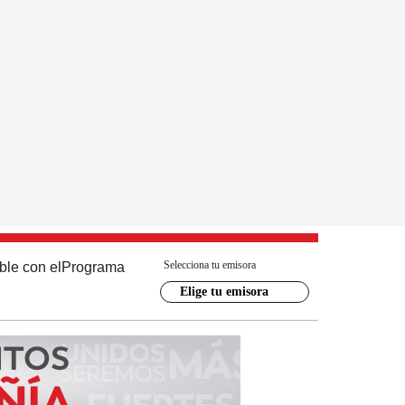
Selecciona tu emisora
ble con el
Programa
Elige tu emisora