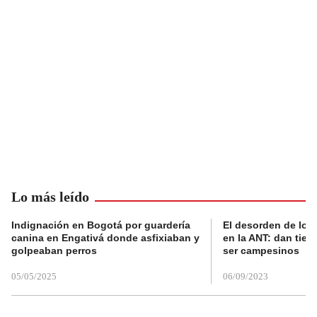
Lo más leído
Indignación en Bogotá por guardería
El desorden de los
canina en Engativá donde asfixiaban y
en la ANT: dan tier
golpeaban perros
ser campesinos
05/05/2025
06/09/2023