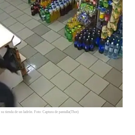
 su tienda de un ladrón. Foto: Captura de pantalla
(
Thot
)