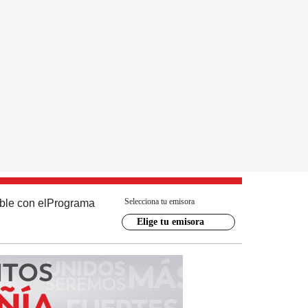
Selecciona tu emisora
ble con el
Programa
Elige tu emisora