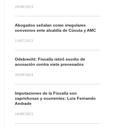
29/08/2023
Abogados señalan como irregulares
convenios ente alcaldía de Cúcuta y AMC
13/07/2023
Odebrecht: Fiscalía retiró escrito de
acusación contra siete procesados
26/09/2024
Imputaciones de la Fiscalía son
caprichosas y ocurrentes: Luis Fernando
Andrade
18/08/2023