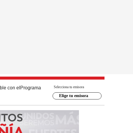
Selecciona tu emisora
ble con el
Programa
Elige tu emisora