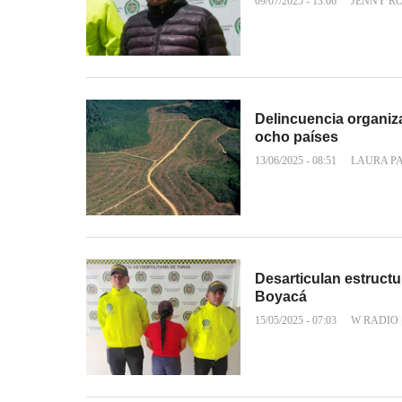
09/07/2025 - 13:06
JENNY R
Delincuencia organiz
ocho países
13/06/2025 - 08:51
LAURA P
Desarticulan estructu
Boyacá
15/05/2025 - 07:03
W RADIO