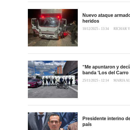
Nuevo ataque armado 
heridos
10/12/2025 - 13:34
RICHAR 
“Me apuntaron y decí
banda ‘Los del Carro 
25/11/2025 - 12:14
MARIA A
Presidente interino de
país