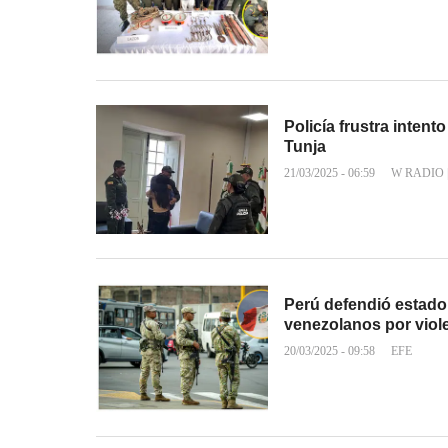
Policía frustra inten
Tunja
21/03/2025 - 06:59
W RADIO
Perú defendió estado
venezolanos por viol
20/03/2025 - 09:58
EFE