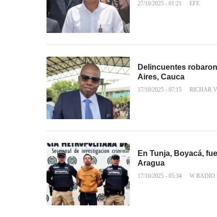
27/10/2025 - 01:21
EFE
Delincuentes robaron
Aires, Cauca
17/10/2025 - 07:15
RICHAR 
En Tunja, Boyacá, fue 
Aragua
17/10/2025 - 05:34
W RADIO