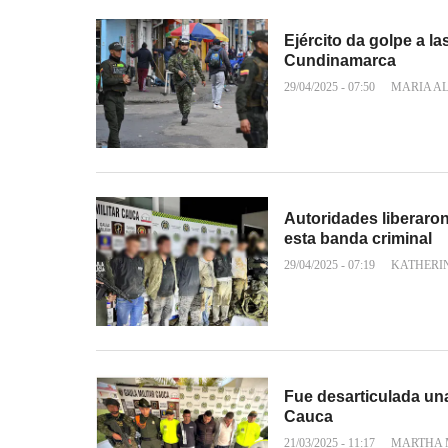
Ejército da golpe a la
Cundinamarca
29/04/2025 - 07:50
MARIA A
Autoridades liberaro
esta banda criminal
29/04/2025 - 07:19
KATHERI
Fue desarticulada una
Cauca
21/03/2025 - 11:17
MARTHA