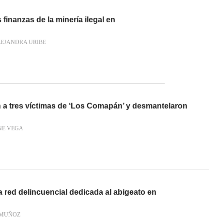
s finanzas de la minería ilegal en
LEJANDRA URIBE
n a tres víctimas de ‘Los Comapán’ y desmantelaron
NE VEGA
 red delincuencial dedicada al abigeato en
 MUÑOZ