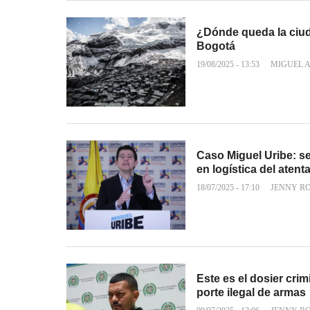
¿Dónde queda la ciud
Bogotá
19/08/2025 - 13:53
MIGUEL 
Caso Miguel Uribe: se
en logística del atent
18/07/2025 - 17:10
JENNY R
Este es el dosier cri
porte ilegal de armas