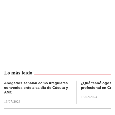
Lo más leído
Abogados señalan como irregulares
¿Qué tecnólogos re
convenios ente alcaldía de Cúcuta y
profesional en Col
AMC
13/02/2024
13/07/2023