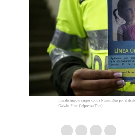
Fiscalía imputó cargos contra Nilson Díaz por el delit
Galván. Foto: Colprensa
(
Thot
)