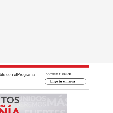
Selecciona tu emisora
ble con el
Programa
Elige tu emisora