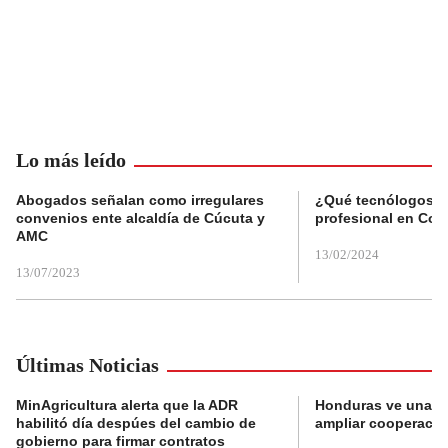
Lo más leído
Abogados señalan como irregulares
¿Qué tecnólogos re
convenios ente alcaldía de Cúcuta y
profesional en Col
AMC
13/02/2024
13/07/2023
Últimas Noticias
MinAgricultura alerta que la ADR
Honduras ve una o
habilitó día despúes del cambio de
ampliar cooperaci
gobierno para firmar contratos