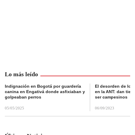
Lo más leído
Indignación en Bogotá por guardería
El desorden de los
canina en Engativá donde asfixiaban y
en la ANT: dan tier
golpeaban perros
ser campesinos
05/05/2025
06/09/2023