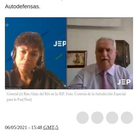
Autodefensas.
General (r) Rito Alejo del Río en la JEP. Foto: Cortesía de la Jurisdicción Especial
para la Paz
(
Thot
)
06/05/2021 - 15:48
GMT-5