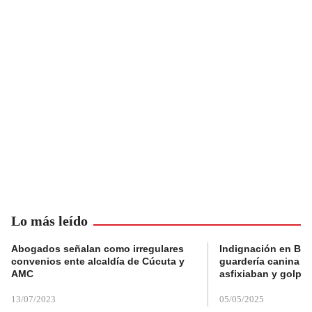
Lo más leído
Abogados señalan como irregulares
Indignación en Bog
convenios ente alcaldía de Cúcuta y
guardería canina e
AMC
asfixiaban y golpe
13/07/2023
05/05/2025