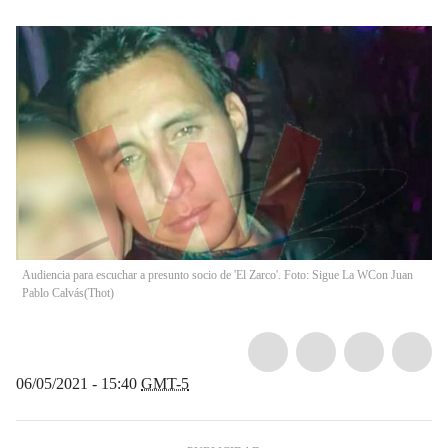
Audiencia para escuchar a presunto socio de 'El Zarco'. Foto: Sigue La WCon Juan
Pablo Calvás
(
Thot
)
06/05/2021 - 15:40
GMT-5