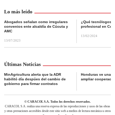
Lo más leído
Abogados señalan como irregulares
¿Qué tecnólogos re
convenios ente alcaldía de Cúcuta y
profesional en Col
AMC
13/02/2024
13/07/2023
Últimas Noticias
MinAgricultura alerta que la ADR
Honduras ve una o
habilitó día despúes del cambio de
ampliar cooperaci
gobierno para firmar contratos
© CARACOL S.A. Todos los derechos reservados.
CARACOL S.A. realiza una reserva expresa de las reproducciones y usos de las obras
y otras prestaciones accesibles desde este sitio web a medios de lectura mecánica u otros